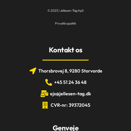
© 2023 | Jellesen-Tag ApS
Privatlivspolitik
Kontakt os
Thorsbrovej 8, 9280 Storvorde
+45 51 24 36 48
ejs@jellesen-tag.dk
CVR-nr: 39372045
Genveje