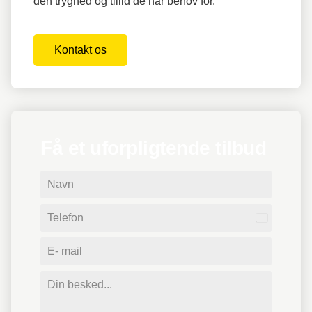
den tryghed og tillid de har behov for.
Kontakt os
Få et uforpligtende tilbud
Denmark
+45