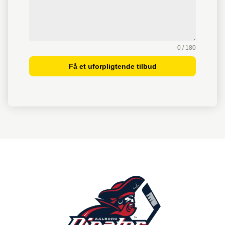
0 / 180
Få et uforpligtende tilbud